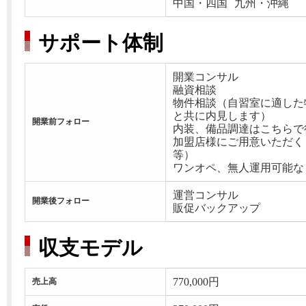
中国・四国
九州・沖縄
サポート体制
開業コンサル
融資相談
物件相談（自習室に適した
と共に内見します）
開業前フォロー
内装、備品調達はこちらで
加盟店様にご用意いただくも
等）
ワンオペ、無人運用可能な
運営コンサル
開業後フォロー
販促バックアップ
収支モデル
770,000円
売上高