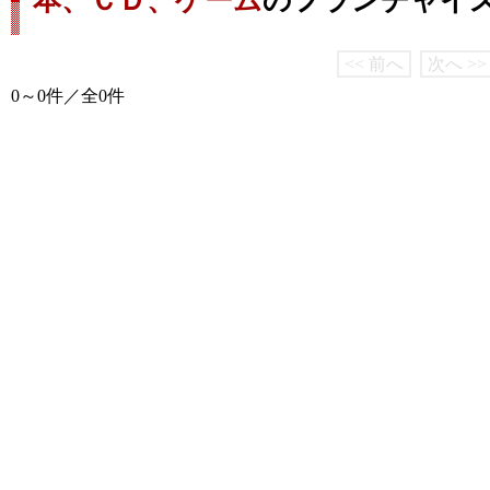
本、ＣＤ、ゲーム
のフランチャイ
<< 前へ
次へ >>
0～0件／全0件